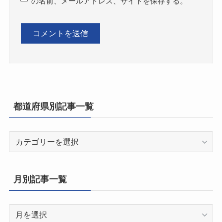
の名前、メールアドレス、サイトを保存する。
都道府県別記事一覧
都
道
府
県
月別記事一覧
別
記
月
事