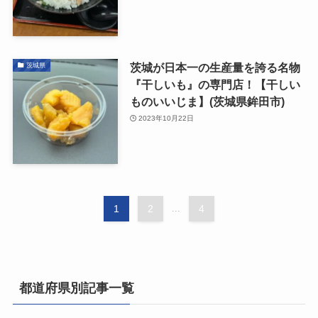
茨城が日本一の生産量を誇る名物
茨城県
『干しいも』の専門店！【干しい
ものいいじま】(茨城県鉾田市)
2023年10月22日
1
2
...
4
都道府県別記事一覧