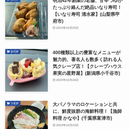
明治42年創業の老舗、甘辛つゆが
たっぷり絡んだ絶品いなり寿司！
【いなり寿司 清水家】(山梨県甲
府市)
2023年10月25日
400種類以上の豊富なメニューが
新潟県
魅力的、著名人も数多く訪れる人
気クレープ店！【クレープハウス
果実の星野屋】(新潟県小千谷市)
2023年10月24日
大パノラマのロケーションと共
千葉県
に、鮮度抜群の海鮮料理！【漁師
料理 かなや】(千葉県富津市)
2023年10月23日