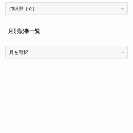
都
道
府
県
月別記事一覧
別
記
月
事
別
一
記
覧
事
一
覧