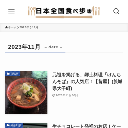
ホーム
2023年
11月
2023年11月
– date –
元祖を掲げる、郷土料理『けんち
茨城県
んそば』の人気店！【昔屋】(茨城
県大子町)
2023年11月30日
生チョコレート発祥のお店！ケー
神奈川県