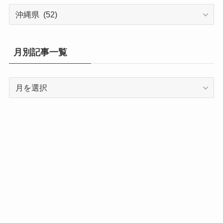
都
道
府
県
月別記事一覧
別
記
月
事
別
一
記
覧
事
一
覧