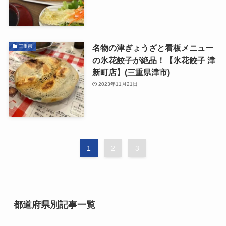
名物の津ぎょうざと看板メニュー
三重県
の氷花餃子が絶品！【氷花餃子 津
新町店】(三重県津市)
2023年11月21日
1
2
3
都道府県別記事一覧