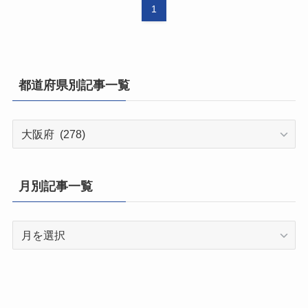
1
都道府県別記事一覧
都
道
府
県
月別記事一覧
別
記
月
事
別
一
記
覧
事
一