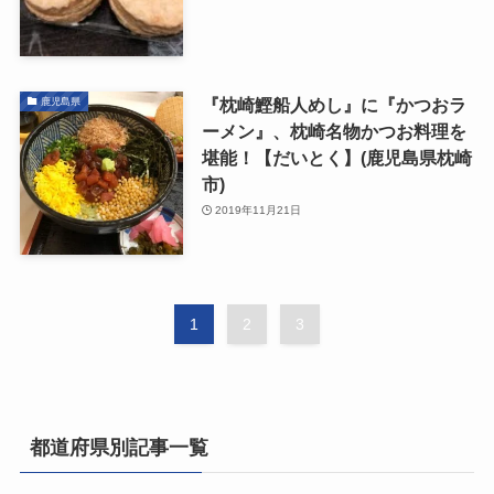
『枕崎鰹船人めし』に『かつおラ
鹿児島県
ーメン』、枕崎名物かつお料理を
堪能！【だいとく】(鹿児島県枕崎
市)
2019年11月21日
1
2
3
都道府県別記事一覧