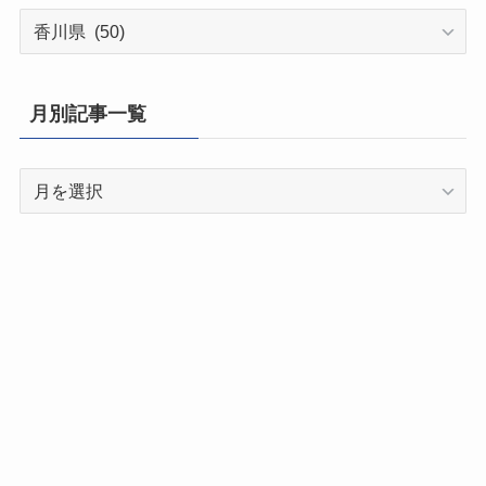
都
道
府
県
月別記事一覧
別
記
月
事
別
一
記
覧
事
一
覧