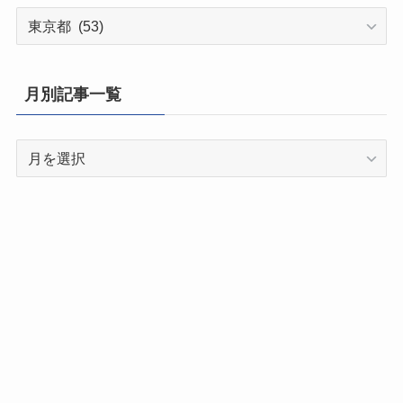
都
道
府
県
月別記事一覧
別
記
月
事
別
一
記
覧
事
一
覧