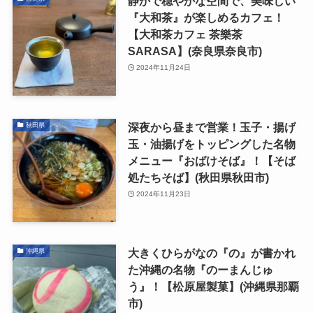
静かで穏やかな空間で、美味しい
『大和茶』が楽しめるカフェ！
【大和茶カフェ 茶樂茶
SARASA】(奈良県奈良市)
2024年11月24日
深夜から昼まで営業！玉子・揚げ
秋田県
玉・油揚げをトッピングした名物
メニュー『おばけそば』！【そば
処たちそば】(秋田県秋田市)
2024年11月23日
大きくひらがなの『の』が書かれ
沖縄県
た沖縄の名物『のーまんじゅ
う』！【松原屋製菓】(沖縄県那覇
市)