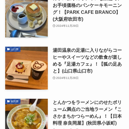
お手頃価格のパンケーキモーニン
グ！【PARK CAFE BRANCO】
(大阪府吹田市)
2024年11月29日
湯田温泉の足湯に入りながらコー
山口県
ヒーやスイーツなどの飲食が楽し
める『足湯カフェ』！【狐の足あ
と】(山口県山口市)
2024年11月28日
とんかつをラーメンにのせたボリ
秋田県
ューム満点のご当地ラーメン『こ
さかまちかつらーめん』！【日本
料理 奈良岡屋】(秋田県小坂町)