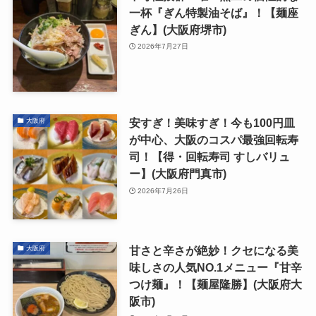
一杯『ぎん特製油そば』！【麺座
ぎん】(大阪府堺市)
2026年7月27日
安すぎ！美味すぎ！今も100円皿
大阪府
が中心、大阪のコスパ最強回転寿
司！【得・回転寿司 すしバリュ
ー】(大阪府門真市)
2026年7月26日
甘さと辛さが絶妙！クセになる美
大阪府
味しさの人気NO.1メニュー『甘辛
つけ麺』！【麺屋隆勝】(大阪府大
阪市)