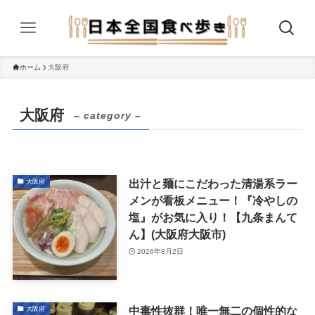
ホーム
大阪府
大阪府
– category –
出汁と麺にこだわった清湯系ラー
大阪府
メンが看板メニュー！『冷やしの
塩』がお気に入り！【九条まんて
ん】(大阪府大阪市)
2026年8月2日
中毒性抜群！唯一無二の個性的な
大阪府