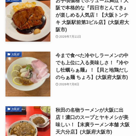
お手頃価格でボリューム満点！大
阪で本格的な『四日市とんてき』
が楽しめる人気店！【大阪トンテ
キ 大阪駅前第3ビル店】(大阪府大
阪市)
2026年7月11日
今まで食べた冷やしラーメンの中
大阪府
でも上位に入る美味しさ！『冷や
し牡蠣らぁ麺』！【貝と地鶏だし
のらぁ麺 ちょろ】(大阪府大阪市)
2026年7月8日
秋田の名物ラーメンが大阪に出
大阪府
店！濃口のスープとヤキメシが美
味しい！【末廣ラーメン本舗 大阪
天六分店】(大阪府大阪市)