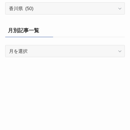
都
道
府
県
月別記事一覧
別
記
月
事
別
一
記
覧
事
一
覧