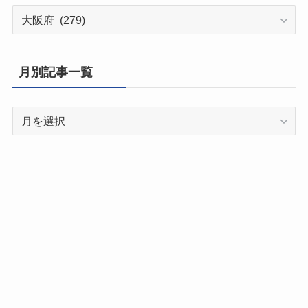
都
道
府
県
月別記事一覧
別
記
月
事
別
一
記
覧
事
一
覧