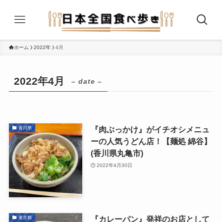
ホーム
2022年
4月
2022年4月
– date –
『肉ぶっかけ』がイチオシメニュ
香川県
ーの人気うどん店！【麺処 綿谷】
(香川県丸亀市)
2022年4月30日
『カレーパン』発祥のお店として
東京都