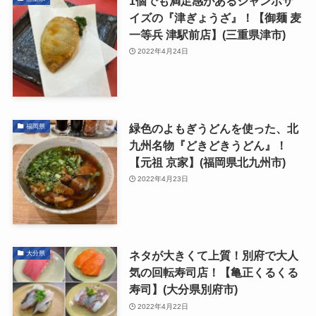
1個でも満足感があるジャンボサ
イズの『津ぎょうざ』！【御麺 麦
一等兵 津駅前店】(三重県津市)
2022年4月24日
緑色のよもぎうどんを使った、北
福岡県
九州名物『どきどきうどん』！​​​​​​​
【元祖 京家】(福岡県北九州市)
2022年4月23日
ネタが大きくて上質！別府で大人
大分県
気の回転寿司店！【亀正くるくる
寿司】(大分県別府市)
2022年4月22日