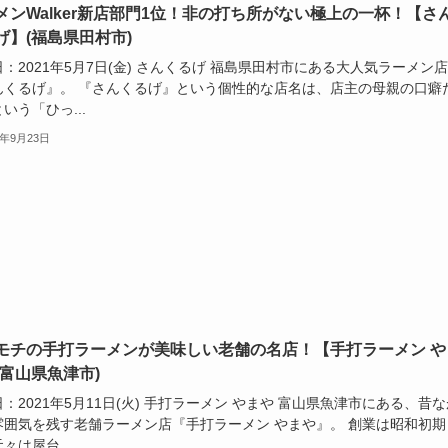
メンWalker新店部門1位！非の打ち所がない極上の一杯！【さ
げ】(福島県田村市)
：2021年5月7日(金) さんくるげ 福島県田村市にある大人気ラーメン店
んくるげ』。 『さんくるげ』という個性的な店名は、店主の母親の口癖
いう「ひっ...
1年9月23日
モチの手打ラーメンが美味しい老舗の名店！【手打ラーメン や
(富山県魚津市)
：2021年5月11日(火) 手打ラーメン やまや 富山県魚津市にある、昔な
雰囲気を残す老舗ラーメン店『手打ラーメン やまや』。 創業は昭和初期
々は屋台...