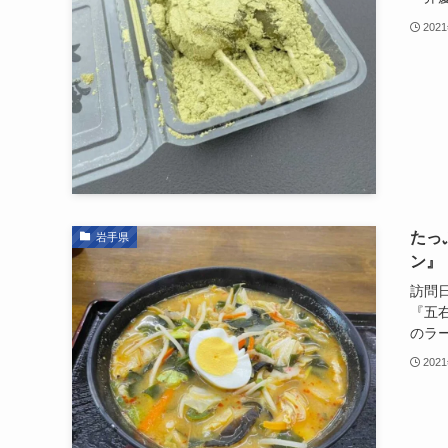
202
たっ
岩手県
ン』
訪問日
『五
のラー
202