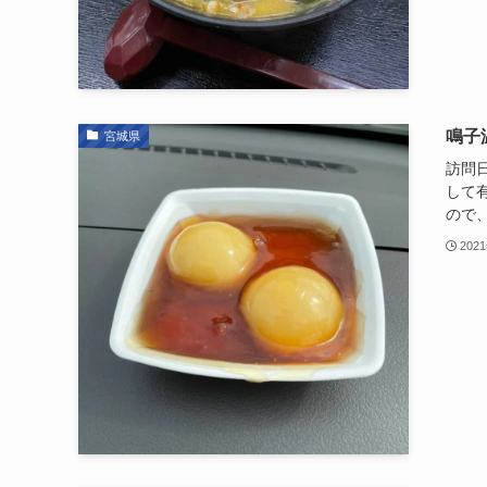
鳴子
宮城県
訪問日
して
ので、
202