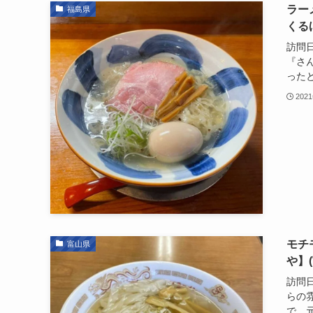
ラー
福島県
くる
訪問日
『さ
ったと
202
モチ
富山県
や】
訪問日
らの
で、元