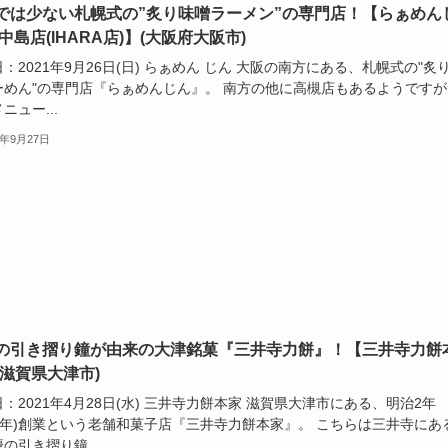
では少ない札幌式の”炙り味噌ラーメン”の専門店！【らぁめん
中島店(IHARA店)】(大阪府大阪市)
：2021年9月26日(日) らぁめん じん 大阪の南方にある、札幌式の"炙
ーめん"の専門店『らぁめんじん』。 南方の他に高槻店もあるようですが
ニュー...
1年9月27日
の引き摺り鐘が由来の大津銘菓『三井寺力餅』！【三井寺力餅
(滋賀県大津市)
：2021年4月28日(水) 三井寺力餅本家 滋賀県大津市にある、明治2年
69年)創業という老舗和菓子店『三井寺力餅本家』。 こちらは三井寺にあ
の引き摺り鐘...