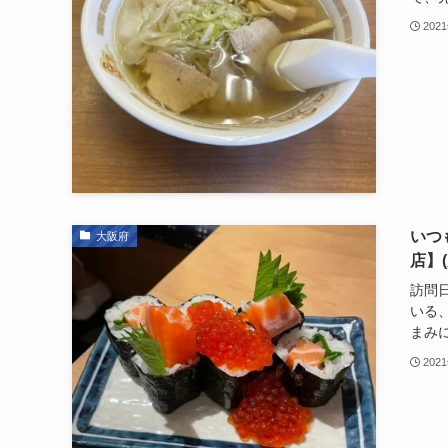
202
いつ
大阪府
店】
訪問日
いる
まみに
202