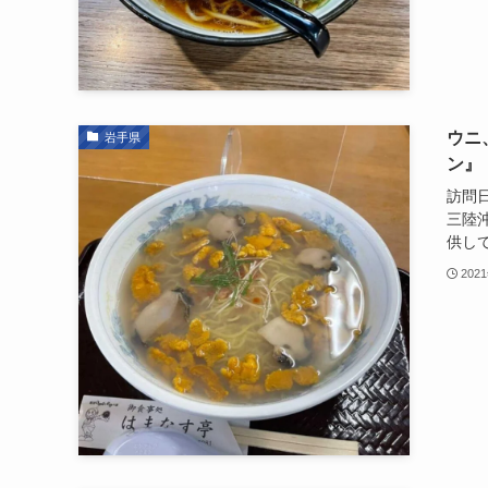
ウニ
岩手県
ン』
訪問日
三陸
供して
202