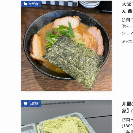
大阪
大阪府
ん 西
訪問日
噌ら
少しメ
202
弁慶
滋賀県
家】
訪問日
(18
「弁慶