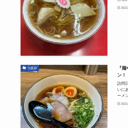
202
『麺
大阪府
ン！
訪問日
いに
ーメン
202