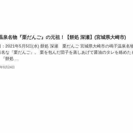
温泉名物『栗だんご』の元祖！【餅処 深瀬】(宮城県大崎市)
：2021年5月5日(水) 餅処 深瀬 栗だんご 宮城県大崎市の鳴子温泉名
有名な『栗だんご』。 栗を包んだ団子を蒸しあげて醤油のタレを絡めた
『餅処 ...
1年9月24日