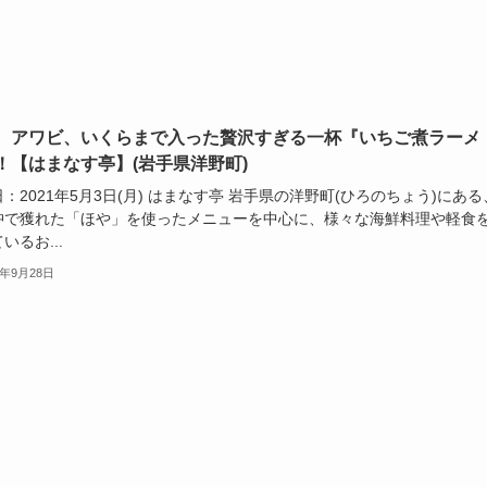
、アワビ、いくらまで入った贅沢すぎる一杯『いちご煮ラーメ
！【はまなす亭】(岩手県洋野町)
：2021年5月3日(月) はまなす亭 岩手県の洋野町(ひろのちょう)にある
沖で獲れた「ほや」を使ったメニューを中心に、様々な海鮮料理や軽食
いるお...
1年9月28日