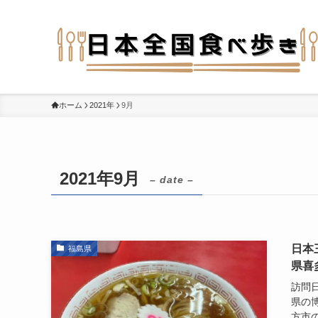
ホーム
2021年
9月
2021年9月
– date –
日本
福島県
県喜
訪問日
県の
方市の