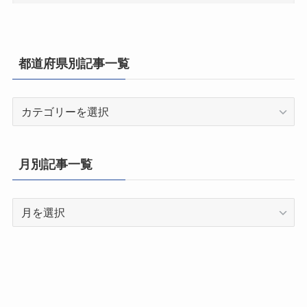
都道府県別記事一覧
都
道
府
県
月別記事一覧
別
記
月
事
別
一
記
覧
事
一
覧