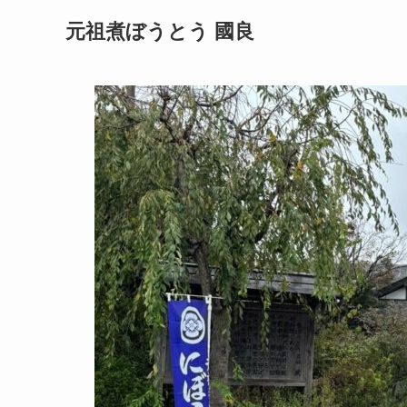
元祖煮ぼうとう 國良