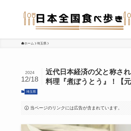
ホーム
埼玉県
近代日本経済の父と称さ
2024
12/18
料理『煮ぼうとう』！【元
埼玉県
当ページのリンクには広告が含まれています。