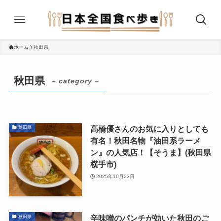
ホーム
秋田県
秋田県
– category –
高橋優さんのお気に入りとしても
秋田県
有名！秋田名物『油田系ラーメ
ン』の人気店！【そうま】(秋田県
横手市)
2025年10月23日
辛味噌のパンチが効いた秋田のご
秋田県