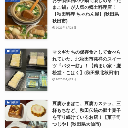
お手頃価格の小鍋で楽しめる『だ
まこ鍋』が人気の郷土料理店！
【秋田料理 ちゃわん屋】(秋田県
秋田市)
2025年4月28日
マタギたちの保存食として食べら
秋田県
れていた、北秋田市発祥のスイー
ツ『バター餅』！【精まい家・鷹
松堂・こはく】(秋田県北秋田市)
2025年4月27日
豆腐かまぼこ、豆腐カステラ、三
秋田県
杯もちなど、秋田伝統の郷土菓子
を守り続けているお店！【菓子司
つじや】(秋田県大仙市)