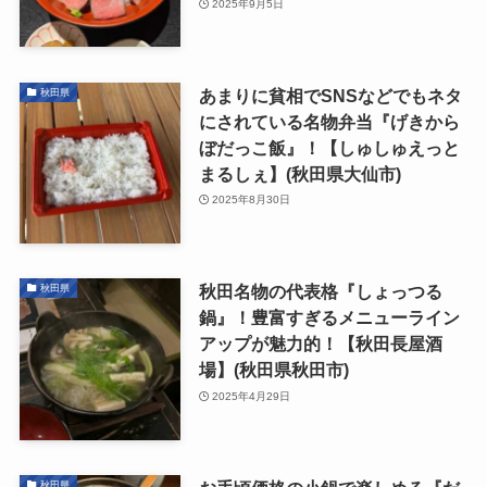
2025年9月5日
あまりに貧相でSNSなどでもネタ
秋田県
にされている名物弁当『げきから
ぼだっこ飯』！【しゅしゅえっと
まるしぇ】(秋田県大仙市)
2025年8月30日
秋田名物の代表格『しょっつる
秋田県
鍋』！豊富すぎるメニューライン
アップが魅力的！【秋田長屋酒
場】(秋田県秋田市)
2025年4月29日
秋田県