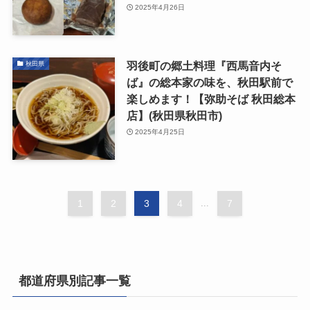
2025年4月26日
羽後町の郷土料理『西馬音内そ
秋田県
ば』の総本家の味を、秋田駅前で
楽しめます！【弥助そば 秋田総本
店】(秋田県秋田市)
2025年4月25日
1
2
3
4
...
7
都道府県別記事一覧