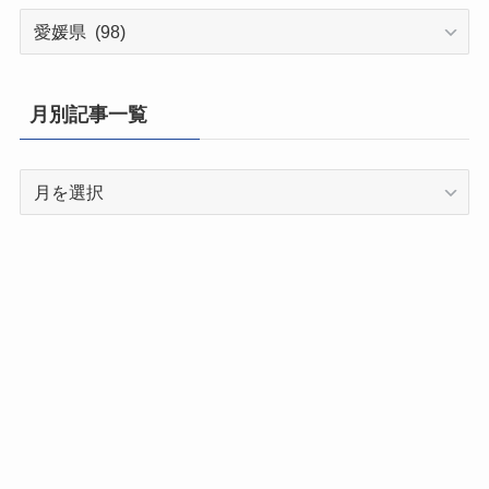
都
道
府
県
月別記事一覧
別
記
月
事
別
一
記
覧
事
一
覧