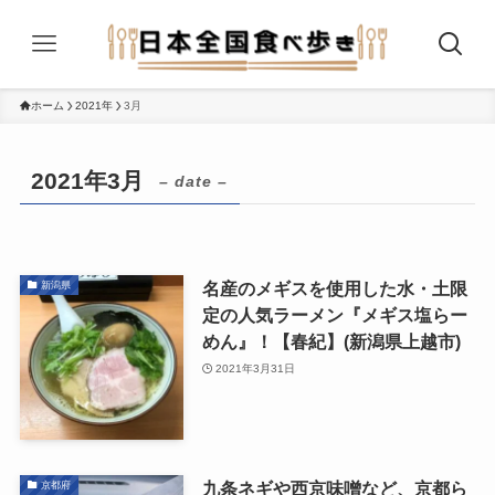
ホーム
2021年
3月
2021年3月
– date –
名産のメギスを使用した水・土限
新潟県
定の人気ラーメン『メギス塩らー
めん』！【春紀】(新潟県上越市)
2021年3月31日
九条ネギや西京味噌など、京都ら
京都府