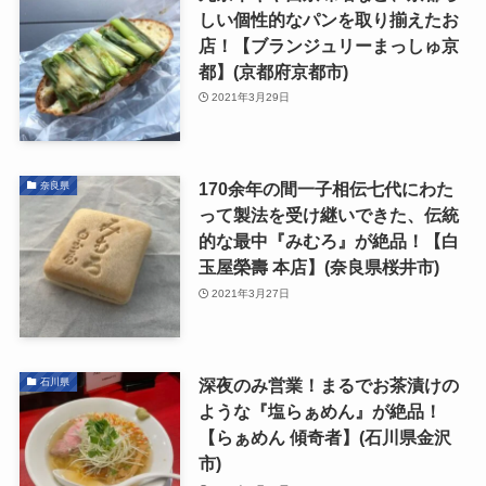
しい個性的なパンを取り揃えたお
店！【ブランジュリーまっしゅ京
都】(京都府京都市)
2021年3月29日
170余年の間一子相伝七代にわた
奈良県
って製法を受け継いできた、伝統
的な最中『みむろ』が絶品！【白
玉屋榮壽 本店】(奈良県桜井市)
2021年3月27日
深夜のみ営業！まるでお茶漬けの
石川県
ような『塩らぁめん』が絶品！
【らぁめん 傾奇者】(石川県金沢
市)