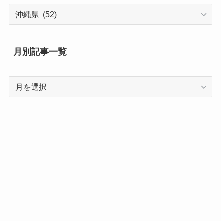
都
道
府
県
月別記事一覧
別
記
月
事
別
一
記
覧
事
一
覧