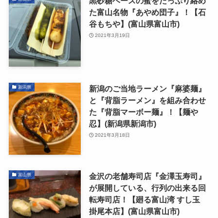
黒砂糖ベースの蜜をたっぷり絡め
た富山名物『あやめ団子』！【石
谷もちや】(富山県富山市)
2021年3月19日
新潟のご当地ラーメン『麻婆麺』
新潟県
と『背脂ラーメン』を組み合わせ
た『背脂マーボー麺』！【麺や
忍】(新潟県新潟市)
2021年3月18日
金沢の老舗寿司店『金澤玉寿司』
富山県
が展開している、行列の出来る回
転寿司店！【廻る富山湾 すし玉
掛尾本店】(富山県富山市)