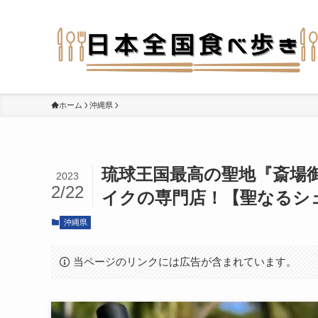
ホーム
沖縄県
琉球王国最高の聖地『斎場
2023
2/22
イクの専門店！【聖なるシェ
沖縄県
当ページのリンクには広告が含まれています。