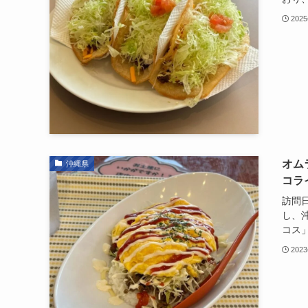
202
オム
沖縄県
コラ
訪問日
し、
コス」
202