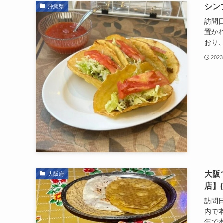
シン
沖縄県
訪問日
置か
おり、
202
大阪
大阪府
店】
訪問日
内で
年で本