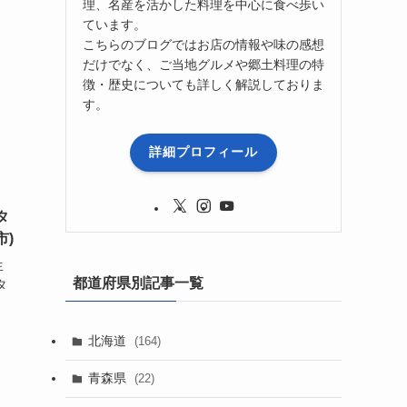
理、名産を活かした料理を中心に食べ歩い
ています。
こちらのブログではお店の情報や味の感想
だけでなく、ご当地グルメや郷土料理の特
徴・歴史についても詳しく解説しておりま
す。
詳細プロフィール
タ
市)
生
都道府県別記事一覧
タ
北海道
(164)
青森県
(22)