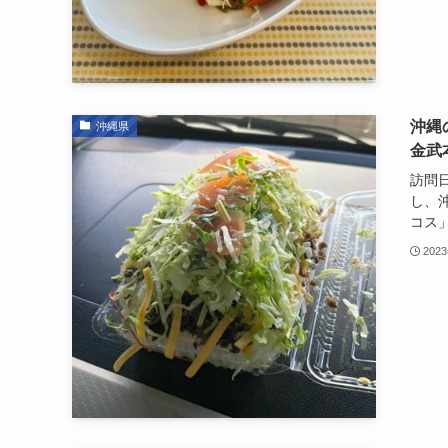
沖縄
沖縄県
金武
訪問日
し、
コス」
202