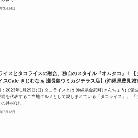
5年3月14日
ライスとタコライスの融合、独自のスタイル『オムタコ』！【
イスCafe きじむなぁ 瀬長島ウミカジテラス店】(沖縄県豊見城
：2023年1月29日(日) タコライスとは 沖縄県金武町(きんちょう)で誕
沖縄を代表するご当地グルメとして親しまれている「タコライス」。 「
の具材(ひ...
3年7月12日