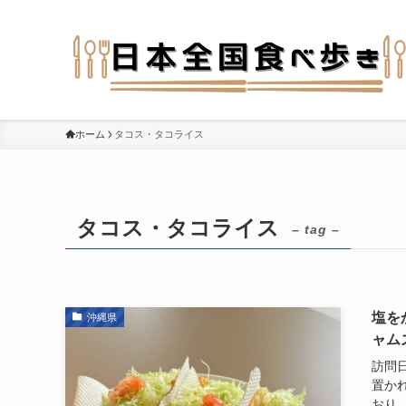
ホーム
タコス・タコライス
タコス・タコライス
– tag –
塩を
沖縄県
ャム
訪問日
置か
おり、