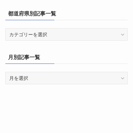
都道府県別記事一覧
都
道
府
県
月別記事一覧
別
記
月
事
別
一
記
覧
事
一
覧