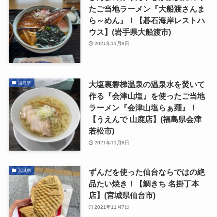
たご当地ラーメン『大船渡さんま
ら～めん』！【碁石海岸レストハ
ウス】(岩手県大船渡市)
2021年11月9日
大塩裏磐梯温泉の温泉水を焚いて
福島県
作る『会津山塩』を使ったご当地
ラーメン『会津山塩らぁ麺』！
【うえんで 山鹿店】(福島県会津
若松市)
2021年11月8日
ずんだを使った仙台ならではの絶
宮城県
品たい焼き！【鯛きち 名掛丁本
店】(宮城県仙台市)
2021年11月7日