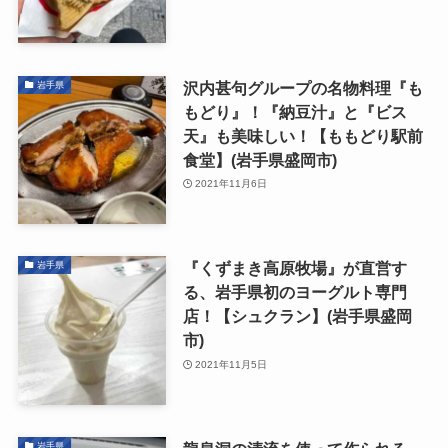
沢内甚句グループの名物料理『も
岩手県
もどり』！『納豆汁』と『ビス
天』も美味しい！【ももどり駅前
食堂】(岩手県盛岡市)
2021年11月6日
『くずまき高原牧場』が直営す
岩手県
る、岩手県初のヨーグルト専門
店！【シュクラン】(岩手県盛岡
市)
2021年11月5日
岩手県