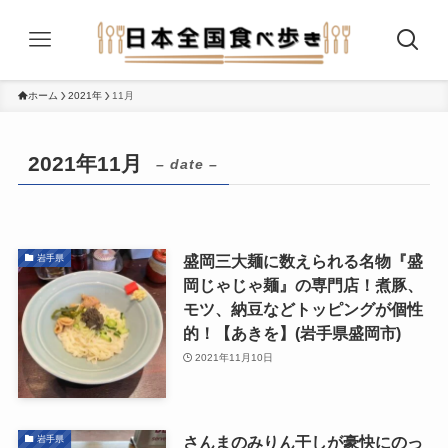
ホーム
2021年
11月
2021年11月
– date –
盛岡三大麺に数えられる名物『盛
岩手県
岡じゃじゃ麺』の専門店！煮豚、
モツ、納豆などトッピングが個性
的！【あきを】(岩手県盛岡市)
2021年11月10日
さんまのみりん干しが豪快にのっ
岩手県