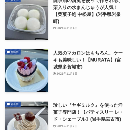
龍泉洞の清流を使って作られる、
栗入りの水まんじゅうが人気！
【栗菓子処 中松屋】(岩手県岩泉
町)
2021年11月4日
人気のマカロンはもちろん、ケー
宮城県
キも美味しい！【MURATA】(宮
城県多賀城市)
2021年11月3日
珍しい『ヤギミルク』を使った洋
岩手県
菓子専門店！【パティスリー レ・
ド・シェーブル】(岩手県宮古市)
2021年11月2日