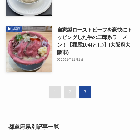
自家製ローストビーフを豪快にト
大阪府
ッピングした牛の二郎系ラーメ
ン！【麺屋104(とし)】(大阪府大
阪市)
2021年11月1日
1
2
3
都道府県別記事一覧