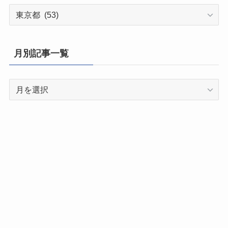
都
道
府
県
月別記事一覧
別
記
月
事
別
一
記
覧
事
一
覧