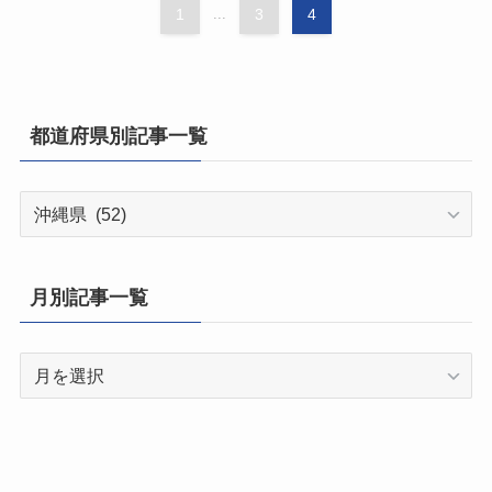
1
...
3
4
都道府県別記事一覧
都
道
府
県
月別記事一覧
別
記
月
事
別
一
記
覧
事
一