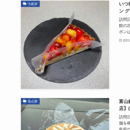
いつ
大阪府
ン 
訪問日
館の
ボンは
202
富山
富山県
店】
訪問日
舗を
年前の