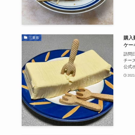
購入
三重県
ケー
訪問日
チー
公式ホ
202