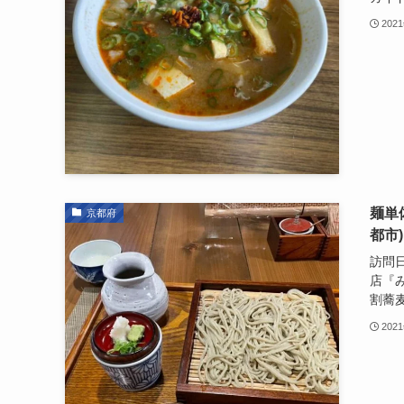
202
麺単
京都府
都市)
訪問日
店『
割蕎麦
202