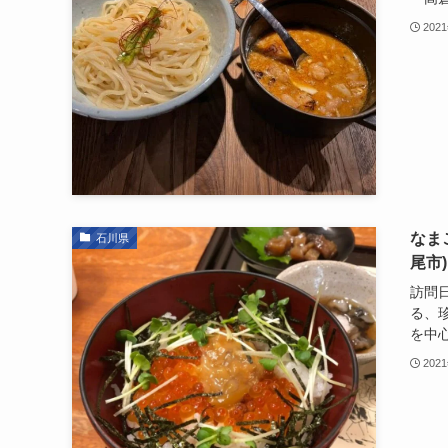
202
なま
石川県
尾市)
訪問日
る、
を中心
202