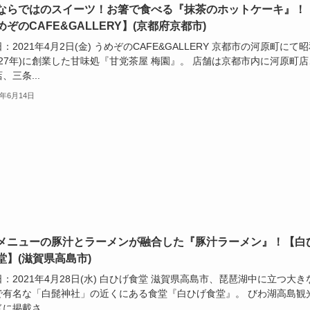
ならではのスイーツ！お箸で食べる『抹茶のホットケーキ』！
めぞのCAFE&GALLERY】(京都府京都市)
：2021年4月2日(金) うめぞのCAFE&GALLERY 京都市の河原町にて昭
927年)に創業した甘味処『甘党茶屋 梅園』。 店舗は京都市内に河原町店
、三条...
1年6月14日
メニューの豚汁とラーメンが融合した『豚汁ラーメン』！【白
堂】(滋賀県高島市)
：2021年4月28日(水) 白ひげ食堂 滋賀県高島市、琵琶湖中に立つ大き
で有名な「白髭神社」の近くにある食堂『白ひげ食堂』。 びわ湖高島観
に掲載さ...