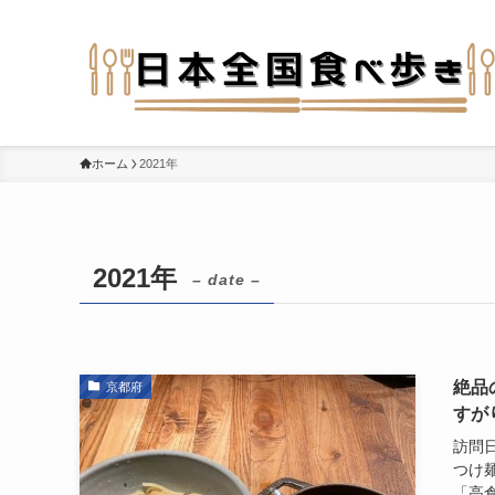
ホーム
2021年
2021年
– date –
絶品
京都府
すが
訪問日
つけ
「高倉