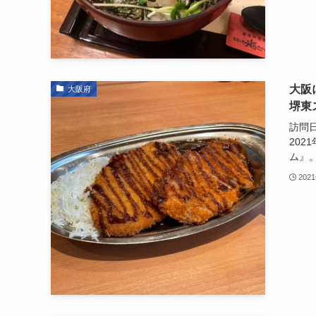
大阪
大阪府
堺東
訪問日
202
ム』。
202