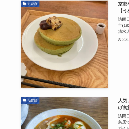
京都
京都府
【う
訪問日
年(1
清水店
202
人気
滋賀県
げ食
訪問日
鳥居
ガイド