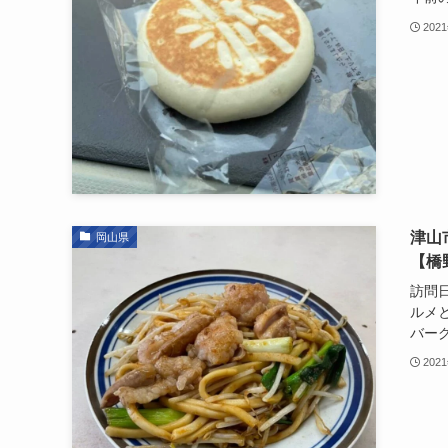
202
津山
岡山県
【橋
訪問日
ルメと
バーグ
202