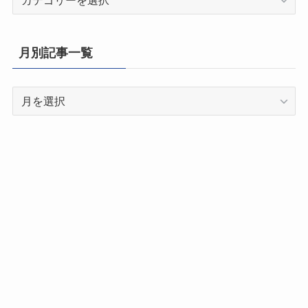
道
府
県
月別記事一覧
別
記
月
事
別
一
記
覧
事
一
覧