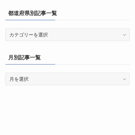
都道府県別記事一覧
都
道
府
県
月別記事一覧
別
記
月
事
別
一
記
覧
事
一
覧