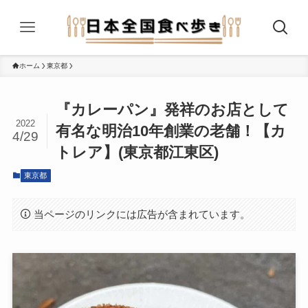
ホーム
東京都
『カレーパン』発祥のお店として
2022
有名な明治10年創業の老舗！【カ
4/29
トレア】(東京都江東区)
東京都
当ページのリンクには広告が含まれています。