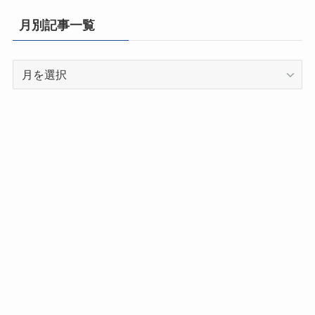
県
月別記事一覧
別
記
月
事
別
一
記
覧
事
一
覧