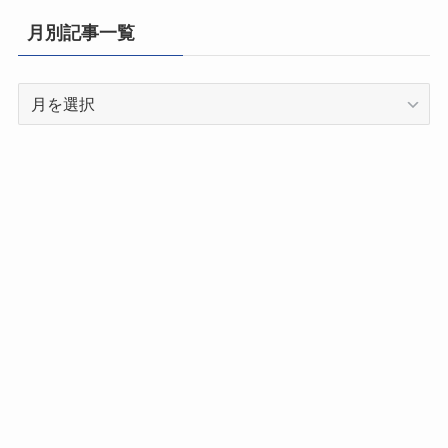
県
月別記事一覧
別
記
月
事
別
一
記
覧
事
一
覧