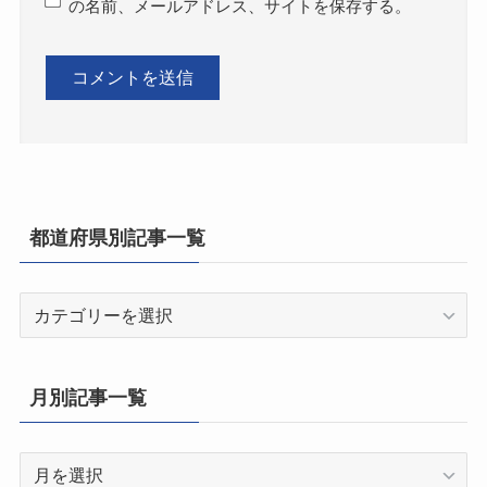
の名前、メールアドレス、サイトを保存する。
都道府県別記事一覧
都
道
府
県
月別記事一覧
別
記
月
事