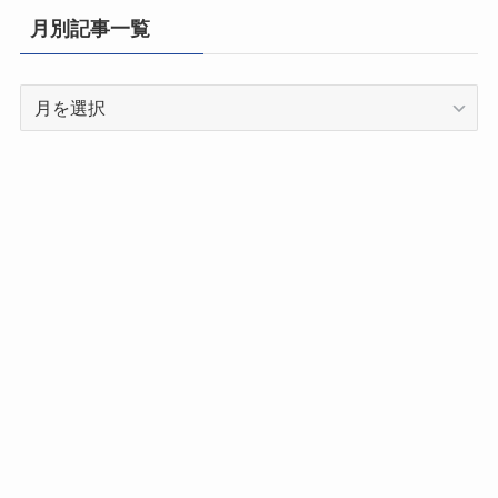
県
月別記事一覧
別
記
月
事
別
一
記
覧
事
一
覧