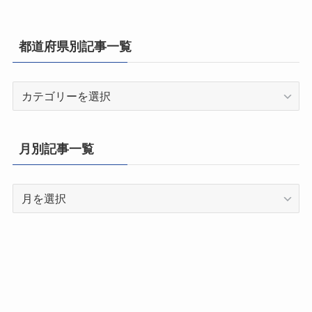
都道府県別記事一覧
都
道
府
県
月別記事一覧
別
記
月
事
別
一
記
覧
事
一
覧