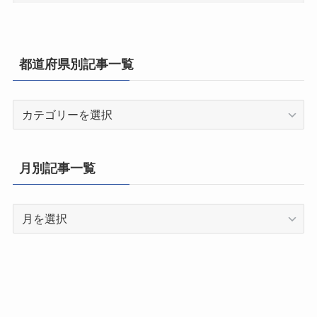
都道府県別記事一覧
都
道
府
県
月別記事一覧
別
記
月
事
別
一
記
覧
事
一
覧