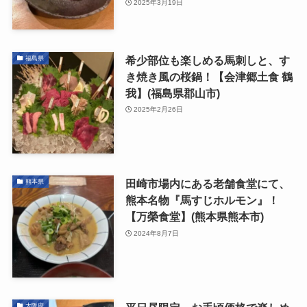
2025年3月19日
希少部位も楽しめる馬刺しと、す
福島県
き焼き風の桜鍋！【会津郷土食 鶴
我】(福島県郡山市)
2025年2月26日
田崎市場内にある老舗食堂にて、
熊本県
熊本名物『馬すじホルモン』！
【万榮食堂】(熊本県熊本市)
2024年8月7日
大阪府