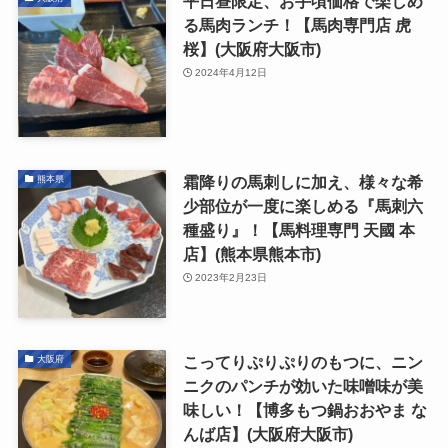
平日昼限定、お手頃価格で楽しめ
る馬肉ランチ！【馬肉専門店 虎
桜】(大阪府大阪市)
2024年4月12日
霜降りの馬刺しに加え、様々な希
熊本県
少部位が一度に楽しめる『馬刺六
種盛り』！【馬料理専門 天國 本
店】(熊本県熊本市)
2023年2月23日
こってりぷりぷりのもつに、ニン
大阪府
ニクのパンチが効いた味噌味が美
味しい！【博多もつ鍋おおやま な
んば店】(大阪府大阪市)