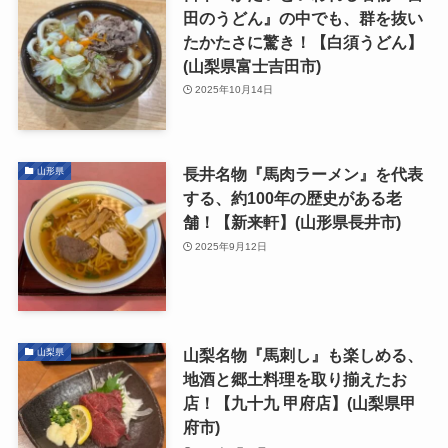
田のうどん』の中でも、群を抜い
たかたさに驚き！【白須うどん】
(山梨県富士吉田市)
2025年10月14日
長井名物『馬肉ラーメン』を代表
山形県
する、約100年の歴史がある老
舗！【新来軒】(山形県長井市)
2025年9月12日
山梨名物『馬刺し』も楽しめる、
山梨県
地酒と郷土料理を取り揃えたお
店！【九十九 甲府店】(山梨県甲
府市)