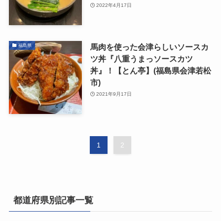
2022年4月17日
馬肉を使った会津らしいソースカ
福島県
ツ丼『八重うまっソースカツ
丼』！【とん亭】(福島県会津若松
市)
2021年9月17日
1
2
都道府県別記事一覧