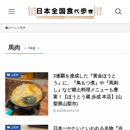
ホーム
馬肉
馬肉
– tag –
3連覇を達成した『黄金ほうと
山梨県
う』に、『鳥もつ煮』や『馬刺
し』など郷土料理メニューも豊
富！【ほうとう蔵 歩成 本店】(山
梨県山梨市)
2025年10月17日
日本一かたいといわれる名物『吉
山梨県