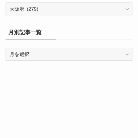
都
道
府
県
月別記事一覧
別
記
月
事
別
一
記
覧
事
一
覧