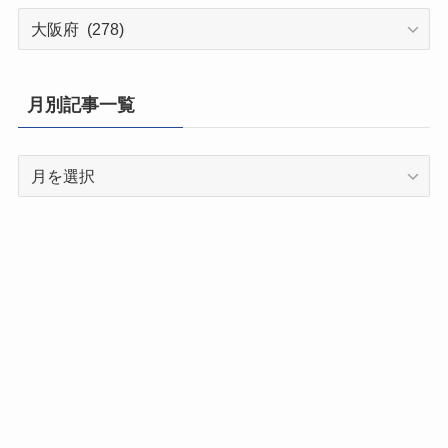
都
道
府
県
月別記事一覧
別
記
月
事
別
一
記
覧
事
一
覧