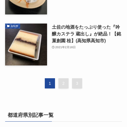
土佐の地酒をたっぷり使った『吟
高知県
醸カステラ 蔵出し』が絶品！【銘
菓創園 桂】(高知県高知市)
2021年2月18日
1
2
3
都道府県別記事一覧