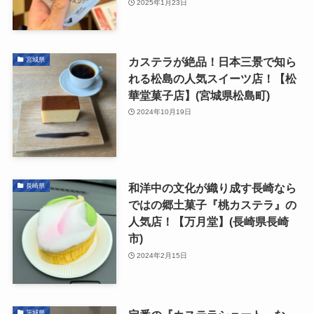
2025年1月23日
カステラが絶品！日本三景で知ら
宮城県
れる松島の人気スイーツ店！【松
華堂菓子店】(宮城県松島町)
2024年10月19日
和洋中の文化が織り成す長崎なら
長崎県
ではの郷土菓子『桃カステラ』の
人気店！【万月堂】(長崎県長崎
市)
2024年2月15日
茨城県