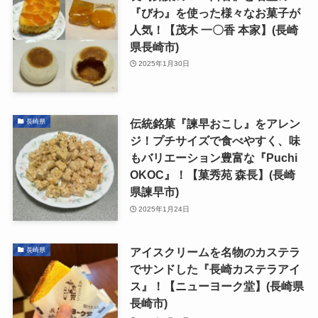
『びわ』を使った様々なお菓子が
人気！【茂木 一〇香 本家】(長崎
県長崎市)
2025年1月30日
伝統銘菓『諫早おこし』をアレン
長崎県
ジ！プチサイズで食べやすく、味
もバリエーション豊富な『Puchi
OKOC』！【菓秀苑 森長】(長崎
県諫早市)
2025年1月24日
アイスクリームを名物のカステラ
長崎県
でサンドした『長崎カステラアイ
ス』！【ニューヨーク堂】(長崎県
長崎市)