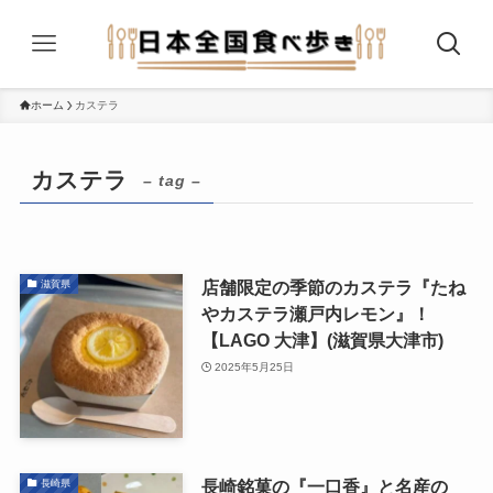
ホーム
カステラ
カステラ
– tag –
店舗限定の季節のカステラ『たね
滋賀県
やカステラ瀬戸内レモン』！
【LAGO ⼤津】(滋賀県大津市)
2025年5月25日
長崎銘菓の『一口香』と名産の
長崎県