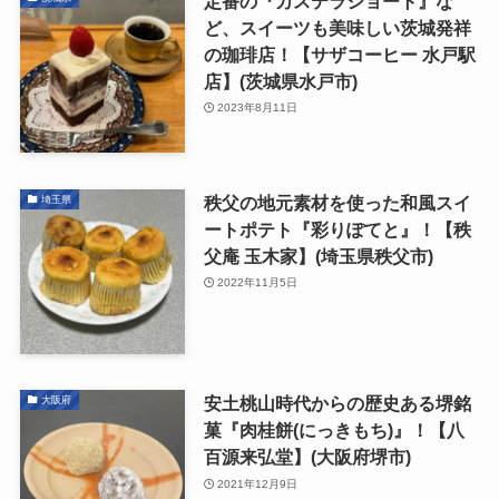
定番の『カステラショート』な
ど、スイーツも美味しい茨城発祥
の珈琲店！【サザコーヒー 水戸駅
店】(茨城県水戸市)
2023年8月11日
秩父の地元素材を使った和風スイ
埼玉県
ートポテト『彩りぽてと』！【秩
父庵 玉木家】(埼玉県秩父市)
2022年11月5日
安土桃山時代からの歴史ある堺銘
大阪府
菓『肉桂餅(にっきもち)』！【八
百源来弘堂】(大阪府堺市)
2021年12月9日