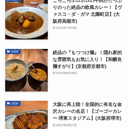
ごろごろホロホロの牛肉がたっぷ
りのった絶品の欧風カレー！【ヴ
ァスコ・ダ・ガマ 北園町店】(大
阪府高槻市)
2021年7月10日
絶品の『もつつけ麺』！隠れ家的
京都府
な雰囲気もお気に入り！【和醸良
麺すがり】(京都府京都市)
2021年6月28日
大阪に再上陸！全国的に有名な金
大阪府
沢カレーの名店！【ゴーゴーカレ
ー 堺東スタジアム】(大阪府堺市)
2021年6月27日