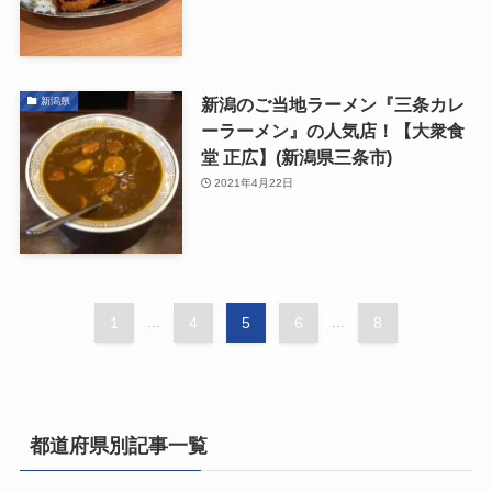
新潟のご当地ラーメン『三条カレ
新潟県
ーラーメン』の人気店！【大衆食
堂 正広】(新潟県三条市)
2021年4月22日
1
...
4
5
6
...
8
都道府県別記事一覧