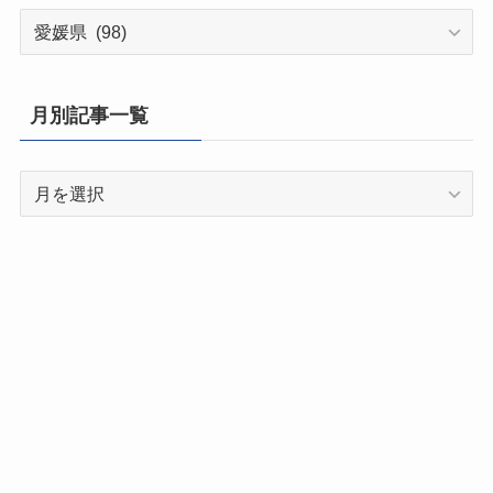
都
道
府
県
月別記事一覧
別
記
月
事
別
一
記
覧
事
一
覧