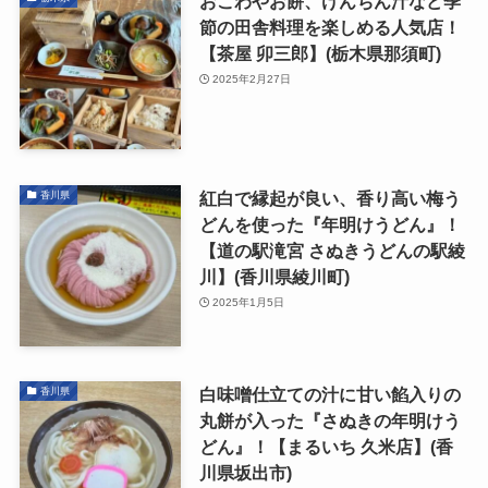
おこわやお餅、けんちん汁など季
節の田舎料理を楽しめる人気店！
【茶屋 卯三郎】(栃木県那須町)
2025年2月27日
紅白で縁起が良い、香り高い梅う
香川県
どんを使った『年明けうどん』！
【道の駅滝宮 さぬきうどんの駅綾
川】(香川県綾川町)
2025年1月5日
白味噌仕立ての汁に甘い餡入りの
香川県
丸餅が入った『さぬきの年明けう
どん』！【まるいち 久米店】(香
川県坂出市)