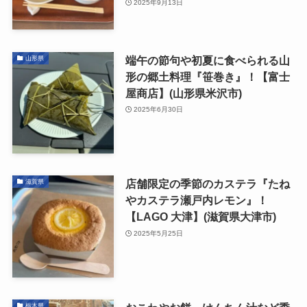
2025年9月13日
端午の節句や初夏に食べられる山
山形県
形の郷土料理『笹巻き』！【富士
屋商店】(山形県米沢市)
2025年6月30日
店舗限定の季節のカステラ『たね
滋賀県
やカステラ瀬戸内レモン』！
【LAGO ⼤津】(滋賀県大津市)
2025年5月25日
栃木県