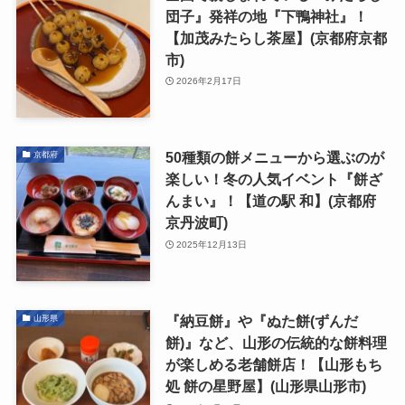
団子』発祥の地『下鴨神社』！
【加茂みたらし茶屋】(京都府京都
市)
2026年2月17日
50種類の餅メニューから選ぶのが
京都府
楽しい！冬の人気イベント『餅ざ
んまい』！【道の駅 和】(京都府
京丹波町)
2025年12月13日
『納豆餅』や『ぬた餅(ずんだ
山形県
餅)』など、山形の伝統的な餅料理
が楽しめる老舗餅店！【山形もち
処 餅の星野屋】(山形県山形市)