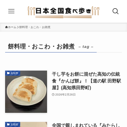
ホーム
餅料理・おこわ・お雑煮
餅料理・おこわ・お雑煮
– tag –
干し芋をお餅に混ぜた高知の伝統
高知県
食『かんば餅』！【道の駅 田野駅
屋】(高知県田野町)
2026年2月26日
全国で親しまれている『みたらし
京都府