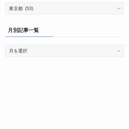
都
道
府
県
月別記事一覧
別
記
月
事
別
一
記
覧
事
一
覧