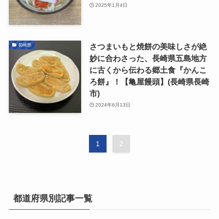
2025年1月4日
さつまいもと焼餅の美味しさが絶
長崎県
妙に合わさった、長崎県五島地方
に古くから伝わる郷土食『かんこ
ろ餅』！【亀屋饅頭】(長崎県長崎
市)
2024年6月13日
1
2
都道府県別記事一覧