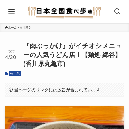
ホーム
香川県
『肉ぶっかけ』がイチオシメニュ
2022
ーの人気うどん店！【麺処 綿谷】
4/30
(香川県丸亀市)
香川県
当ページのリンクには広告が含まれています。