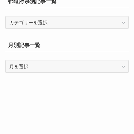
都道府県別記事一覧
都
道
府
県
月別記事一覧
別
記
月
事
別
一
記
覧
事
一
覧