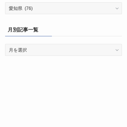
都
道
府
県
月別記事一覧
別
記
月
事
別
一
記
覧
事
一
覧