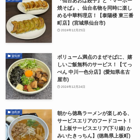
『仙台あおば餃子』と『マーボー
焼そば』、仙台名物を同時に楽し
める中華料理店！【泰陽楼 東三番
町店】(宮城県仙台市)
2024年12月25日
ボリューム満点のまぜそばに、嬉
愛知県
しいご飯無料のサービス！【てっ
ぺん 中川一色分店】(愛知県名古
屋市)
2024年12月24日
朝から徳島ラーメンが楽しめる、
徳島県
サービスエリアのフードコート！
【上板サービスエリア(下り線) か
みいたきっちん】(徳島県上板町)