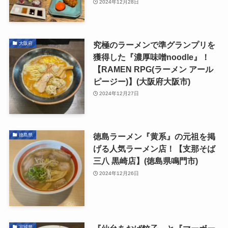
2024年12月28日
究極のラーメンで準グランプリを
大阪府
獲得した『濃厚味噌noodle』！
【RAMEN RPG(ラーメン アール
ピージー)】(大阪府大阪市)
2024年12月27日
徳島ラーメン『黄系』の元祖を掲
徳島県
げる人気ラーメン店！【支那そば
三八 黒崎店】(徳島県鳴門市)
2024年12月26日
宮城県