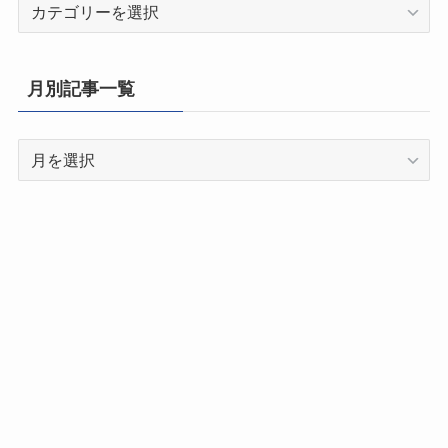
都
道
府
県
月別記事一覧
別
記
月
事
別
一
記
覧
事
一
覧