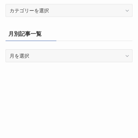
都
道
府
県
月別記事一覧
別
記
月
事
別
一
記
覧
事
一
覧