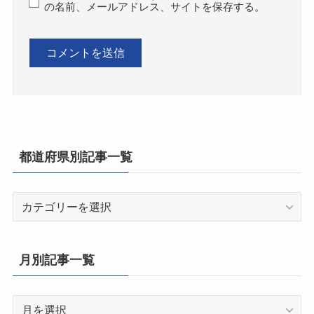
の名前、メールアドレス、サイトを保存する。
都道府県別記事一覧
都
道
府
県
月別記事一覧
別
記
月
事