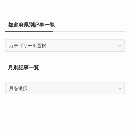
都道府県別記事一覧
都
道
府
県
月別記事一覧
別
記
月
事
別
一
記
覧
事
一
覧