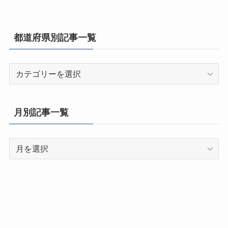
都道府県別記事一覧
都
道
府
県
月別記事一覧
別
記
月
事
別
一
記
覧
事
一
覧