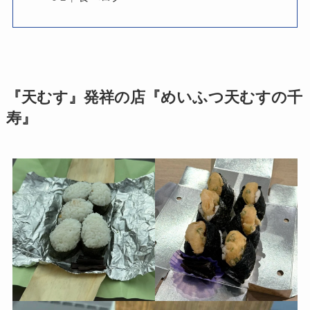
『天むす』発祥の店『めいふつ天むすの千
寿』