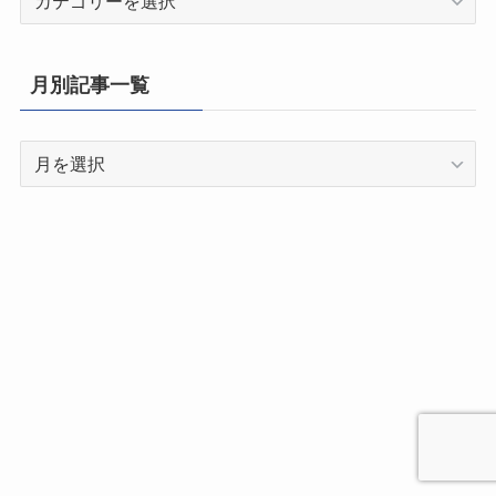
道
府
県
月別記事一覧
別
記
月
事
別
一
記
覧
事
一
覧