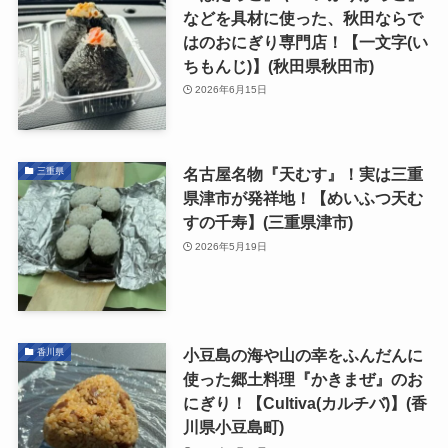
などを具材に使った、秋田ならで
はのおにぎり専門店！【一文字(い
ちもんじ)】(秋田県秋田市)
2026年6月15日
名古屋名物『天むす』！実は三重
三重県
県津市が発祥地！【めいふつ天む
すの千寿】(三重県津市)
2026年5月19日
小豆島の海や山の幸をふんだんに
香川県
使った郷土料理『かきまぜ』のお
にぎり！【Cultiva(カルチバ)】(香
川県小豆島町)