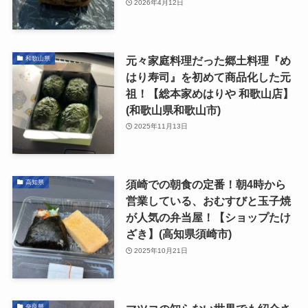
2026年4月12日
元々家庭料理だった郷土料理『め
和歌山県
はり寿司』を初めて商品化した元
祖！【総本家めはりや 和歌山店】
(和歌山県和歌山市)
2025年11月13日
須崎での朝食の定番！朝4時から
高知県
営業している、おむすびと玉子焼
が人気の弁当屋！【ショップたけ
ざき】(高知県須崎市)
2025年10月21日
奈良県