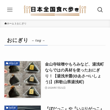
ホーム
おにぎり
おにぎり
– tag –
金山寺味噌やもろみなど、湯浅町
和歌山県
ならではの具材を使ったおにぎ
り！【湯浅米醤(ゆあさべいしょ
う)】(和歌山県湯浅町)
2026年7月21日
『ぼだっこ』や『いぶりがっこ』
秋田県