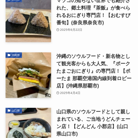
マツコの知らない世界でも紹介さ
れた、郷土料理『茶飯』が食べら
れるおにぎり専門店！【おむすび
番旬】(奈良県奈良市)
2025年6月22日
沖縄のソウルフード・新名物とし
沖縄県
て観光客からも大人気、『ポーク
たまごおにぎり』の専門店！【ポ
ーたま 那覇空港国内線到着ロビー
店】(沖縄県那覇市)
2025年4月4日
山口県のソウルフードとして親し
山口県
まれている、ご当地うどんチェー
ン店！【どんどん 小郡店】(山口
県山口市)