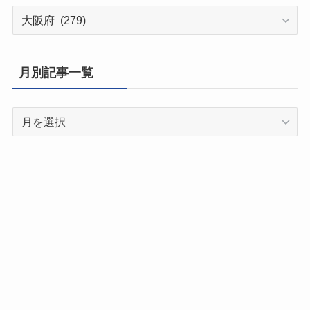
都
道
府
県
月別記事一覧
別
記
月
事
別
一
記
覧
事
一
覧