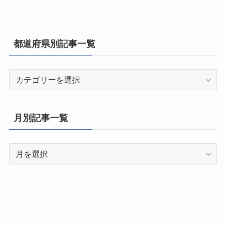
都道府県別記事一覧
都
道
府
県
月別記事一覧
別
記
月
事
別
一
記
覧
事
一
覧