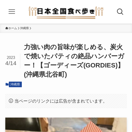
ホーム
沖縄県
力強い肉の旨味が楽しめる、炭火
で焼いたパティの絶品ハンバーガ
2023
4/14
ー！【ゴーディーズ(GORDIES)】
(沖縄県北谷町)
沖縄県
当ページのリンクには広告が含まれています。