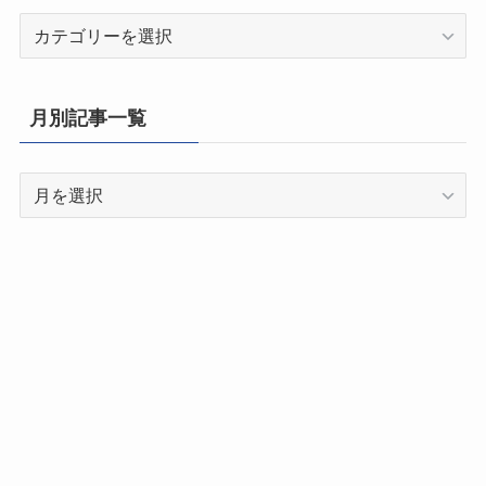
都
道
府
県
月別記事一覧
別
記
月
事
別
一
記
覧
事
一
覧