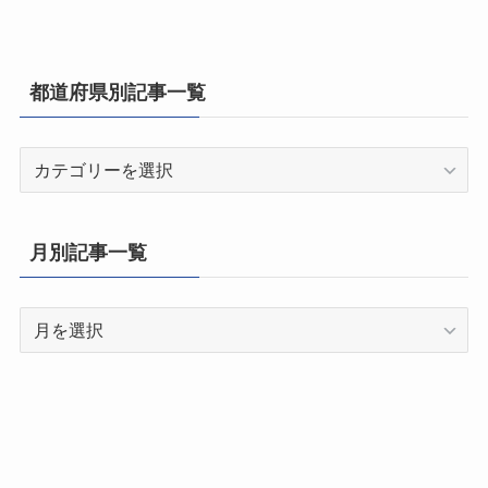
都道府県別記事一覧
都
道
府
県
月別記事一覧
別
記
月
事
別
一
記
覧
事
一
覧