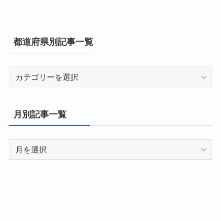
都道府県別記事一覧
都
道
府
県
月別記事一覧
別
記
月
事
別
一
記
覧
事
一
覧