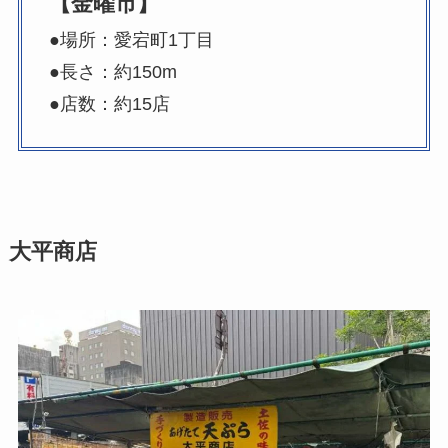
【金曜市】
●場所：愛宕町1丁目
●長さ：約150m
●店数：約15店
大平商店