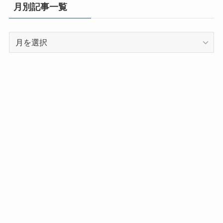
県
月別記事一覧
別
記
月
事
別
一
記
覧
事
一
覧