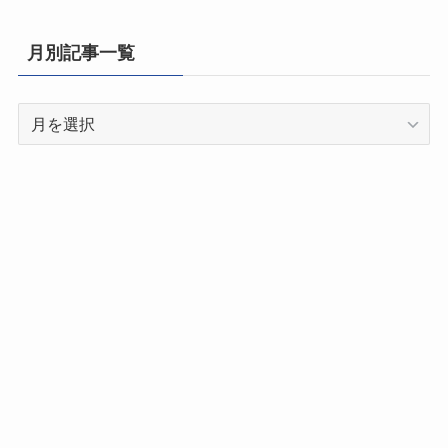
府
県
月別記事一覧
別
記
月
事
別
一
記
覧
事
一
覧