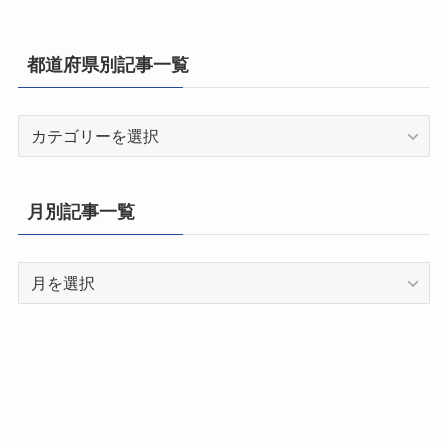
都道府県別記事一覧
都
道
府
県
月別記事一覧
別
記
月
事
別
一
記
覧
事
一
覧