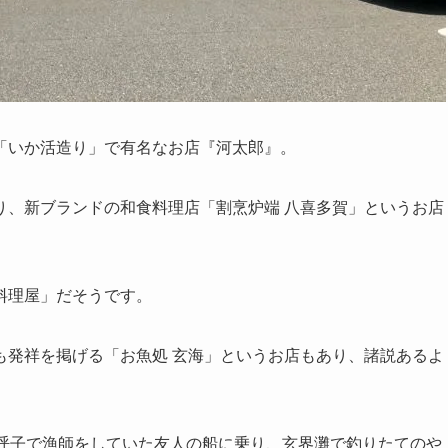
名物「いか活造り」で有名なお店『河太郎』。
り、新ブランドの和食料理店「割烹炉端 八喜多賀」というお店
料理屋」だそうです。
も発祥を掲げる「お魚処 玄海」というお店もあり、諸説あるよ
が、呼子で漁師をしていた友人の船に乗り、玄界灘で釣りたてのや