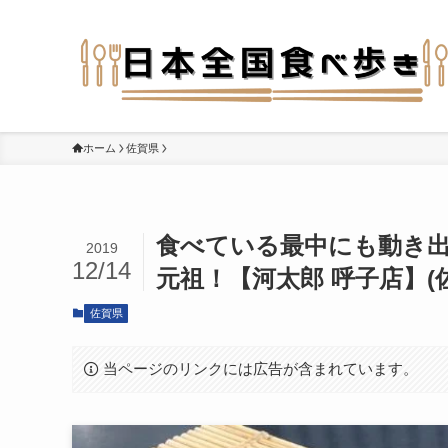
ホーム
佐賀県
食べている最中にも動き
2019
12/14
元祖！【河太郎 呼子店】(
佐賀県
当ページのリンクには広告が含まれています。