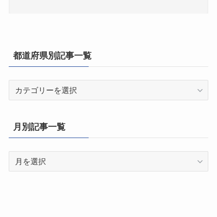
都道府県別記事一覧
都
道
府
県
月別記事一覧
別
記
月
事
別
一
記
覧
事
一