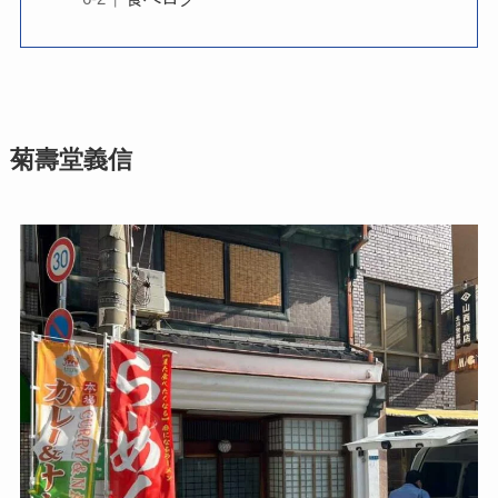
菊壽堂義信