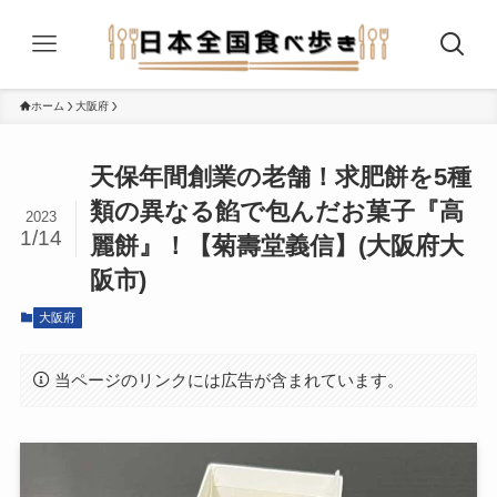
ホーム
大阪府
天保年間創業の老舗！求肥餅を5種
類の異なる餡で包んだお菓子『高
2023
1/14
麗餅』！【菊壽堂義信】(大阪府大
阪市)
大阪府
当ページのリンクには広告が含まれています。