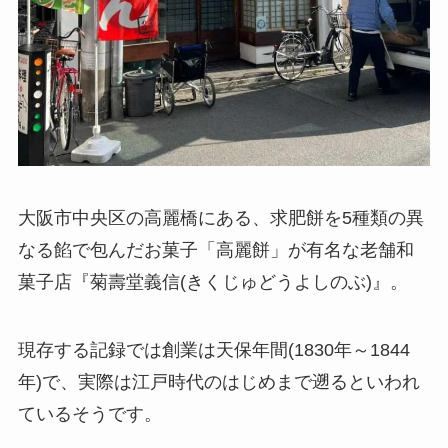
大阪市中央区の高麗橋にある、求肥餅を5種類の異
なる餡で包んだお菓子「高麗餅」が有名な老舗和
菓子店『菊壽堂義信(きくじゅどうよしのぶ)』。
現存する記録では創業は天保年間(1830年～1844
年)で、実際は江戸時代のはじめまで遡るといわれ
ているそうです。